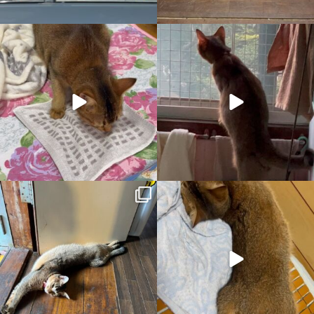
3月 30
1月 4
utatane_taxi
utatane_taxi
10月 16
9月 16
utatane_taxi
utatane_taxi